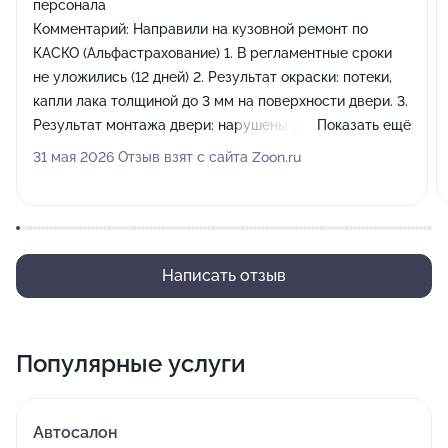
персонала
Комментарий:
Направили на кузовной ремонт по
КАСКО (Альфастрахование) 1. В регламентные сроки
не уложились (12 дней) 2. Результат окраски: потеки,
капли лака толщиной до 3 мм на поверхности двери. 3.
Результат монтажа двери: нарушены зазоры,
Показать ещё
неплотное прилегание двери (на 3мм). Нарушен
31 мая 2026 Отзыв взят с сайта Zoon.ru
режим работы стеклоподъемников. 4. В результате
демонтажа полиуретановой пленки с поверхности
автомобиля (ремонтируемых частей) остались не
удаленными следы клея. 5. Персонал: хамство.
Пытались отдать автомобиль с недостатками,
Написать отзыв
заметными при обычном визуальном осмотре. В ответ
на причины некачественного ремонта - набор
скаврезных шуток. 6. На попытку получить
Популярные услуги
подтверждение установки оригинальных запчастей -
отказ со ссылкой на внутренние регламенты. Не
советую. При ценах на ремонтно-восстановительные
Автосалон
работы, сопоставимых с бывшими официалами,